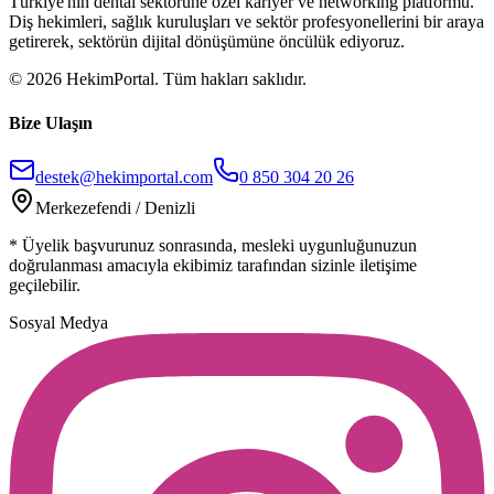
Türkiye'nin dental sektörüne özel kariyer ve networking platformu.
Diş hekimleri, sağlık kuruluşları ve sektör profesyonellerini bir araya
getirerek, sektörün dijital dönüşümüne öncülük ediyoruz.
©
2026
HekimPortal. Tüm hakları saklıdır.
Bize Ulaşın
destek@hekimportal.com
0 850 304 20 26
Merkezefendi / Denizli
* Üyelik başvurunuz sonrasında, mesleki uygunluğunuzun
doğrulanması amacıyla ekibimiz tarafından sizinle iletişime
geçilebilir.
Sosyal Medya