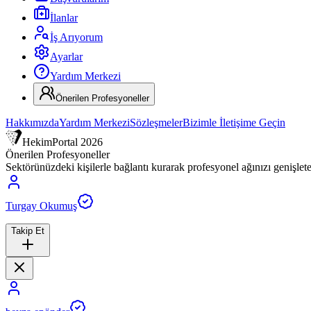
İlanlar
İş Arıyorum
Ayarlar
Yardım Merkezi
Önerilen Profesyoneller
Hakkımızda
Yardım Merkezi
Sözleşmeler
Bizimle İletişime Geçin
HekimPortal
2026
Önerilen Profesyoneller
Sektörünüzdeki kişilerle bağlantı kurarak profesyonel ağınızı genişleteb
Turgay Okumuş
Takip Et