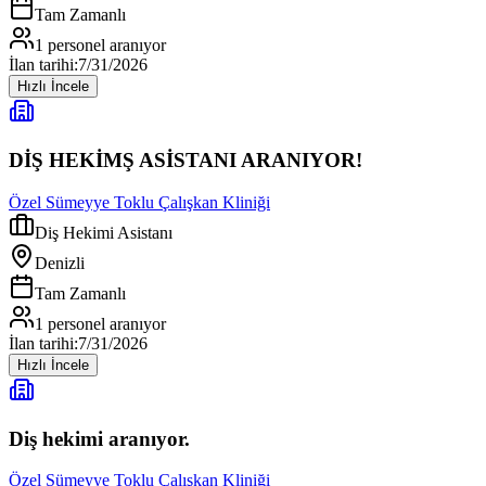
Tam Zamanlı
1
personel aranıyor
İlan tarihi:
7/31/2026
Hızlı İncele
DİŞ HEKİMŞ ASİSTANI ARANIYOR!
Özel Sümeyye Toklu Çalışkan Kliniği
Diş Hekimi Asistanı
Denizli
Tam Zamanlı
1
personel aranıyor
İlan tarihi:
7/31/2026
Hızlı İncele
Diş hekimi aranıyor.
Özel Sümeyye Toklu Çalışkan Kliniği