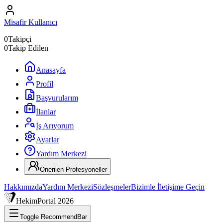
Misafir Kullanıcı
0
Takipçi
0
Takip Edilen
Anasayfa
Profil
Başvurularım
İlanlar
İş Arıyorum
Ayarlar
Yardım Merkezi
Önerilen Profesyoneller
Hakkımızda
Yardım Merkezi
Sözleşmeler
Bizimle İletişime Geçin
HekimPortal
2026
Toggle RecommendBar