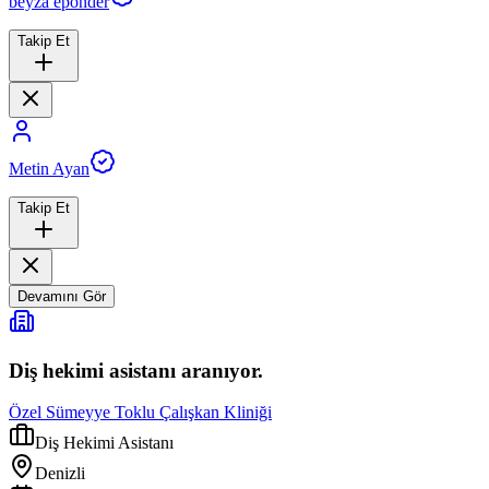
beyza epönder
Takip Et
Metin Ayan
Takip Et
Devamını Gör
Diş hekimi asistanı aranıyor.
Özel Sümeyye Toklu Çalışkan Kliniği
Diş Hekimi Asistanı
Denizli