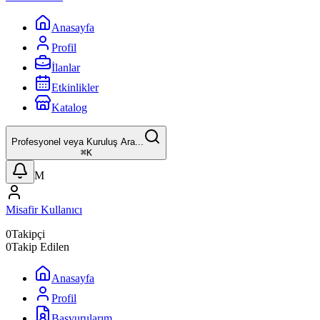
Anasayfa
Profil
İlanlar
Etkinlikler
Katalog
Profesyonel veya Kuruluş Ara...
⌘
K
M
Misafir Kullanıcı
0
Takipçi
0
Takip Edilen
Anasayfa
Profil
Başvurularım